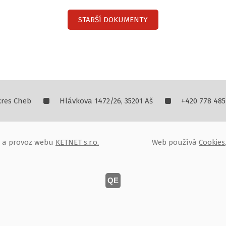
STARŠÍ DOKUMENTY
kres Cheb
Hlávkova 1472/26, 35201 Aš
+420 778 485
oj a provoz webu
KETNET s.r.o.
Web používá
Cookies
QE