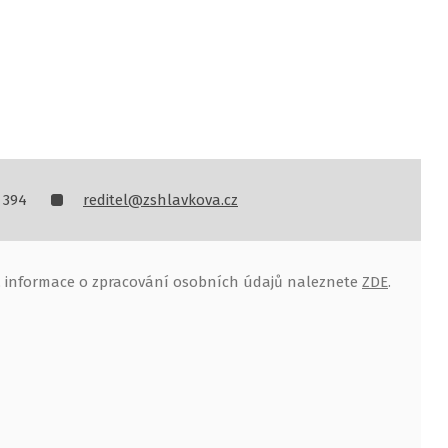
 394
reditel@zshlavkova.cz
, informace o zpracování osobních údajů naleznete
ZDE
.