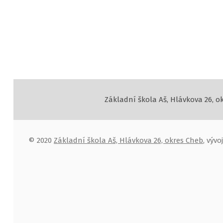
Základní škola Aš, Hlávkova 26, o
© 2020
Základní škola Aš, Hlávkova 26, okres Cheb
, výv