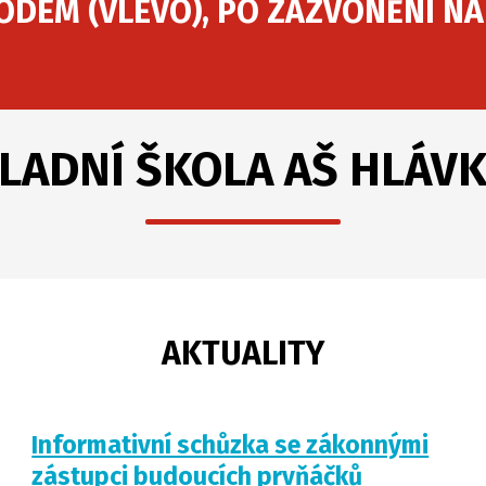
DEM (VLEVO), PO ZAZVONĚNÍ NA
LADNÍ ŠKOLA AŠ HLÁV
AKTUALITY
Informativní schůzka se zákonnými
zástupci budoucích prvňáčků