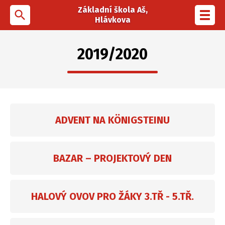
Základní škola Aš,
search
Toggl
Hlávkova
navig
2019/2020
ADVENT NA KÖNIGSTEINU
BAZAR – PROJEKTOVÝ DEN
HALOVÝ OVOV PRO ŽÁKY 3.TŘ - 5.TŘ.