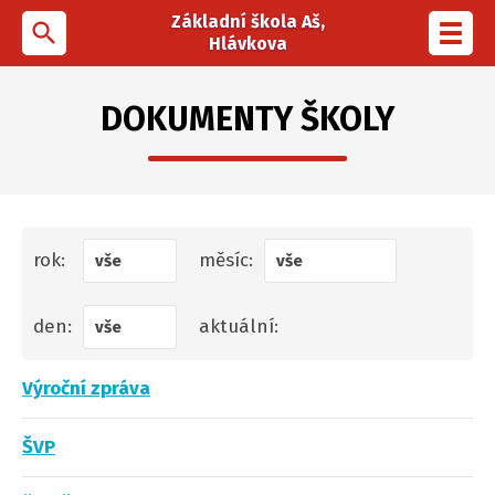
Základní škola Aš,
search
Toggl
Hlávkova
navig
DOKUMENTY ŠKOLY
rok:
měsíc:
vše
vše
den:
aktuální:
vše
Výroční zpráva
ŠVP