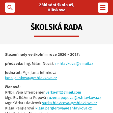
Základní škola Aš,
search
Toggl
Hlávkova
navig
ŠKOLSKÁ RADA
Složení rady ve školním roce 2026 - 2027:
předseda:
Ing. Milan Novák
sr-hlavkova@email.cz
Jednatel:
Mgr. Jana Jelínková
jana.jelinkova@zshlavkova.cz
členové:
RNDr. Věra Effenberger
verkaeff@gmail.com
Mgr. Bc. Růžena Popová
ruzena.popova@zshlavkova.cz
Mgr. Šárka Hlavicová
sarka.hlavicova@zshlavkova.cz
Klára Perglerová
klara.perglerova@zshlavkova.cz