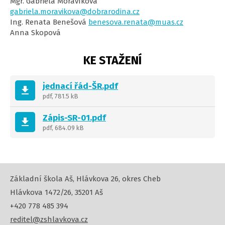
Mgr. Gabriela Moravíková
gabriela.moravikova@dobrarodina.cz
Ing. Renata Benešová
benesova.renata@muas.cz
Anna Skopová
KE STAŽENÍ
jednací řád-ŠR.pdf
get_app
pdf, 781.5 kB
Zápis-SR-01.pdf
get_app
pdf, 684.09 kB
Základní škola Aš, Hlávkova 26, okres Cheb
Hlávkova 1472/26, 35201 Aš
+420 778 485 394
reditel@zshlavkova.cz