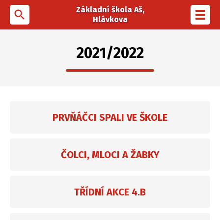
Základní škola Aš,
search
Toggl
Hlávkova
navig
2021/2022
PRVŇÁČCI SPALI VE ŠKOLE
ČOLCI, MLOCI A ŽABKY
TŘÍDNÍ AKCE 4.B