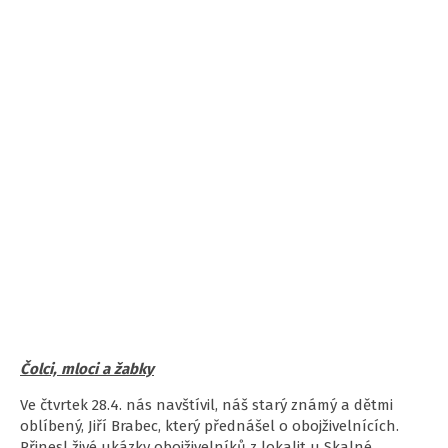
Čolci, mloci a žabky
Ve čtvrtek 28.4. nás navštívil, náš starý známý a dětmi
oblíbený, Jiří Brabec, který přednášel o obojživelnících.
Přinesl živé ukázky obojživelníků z lokalit u Skalné