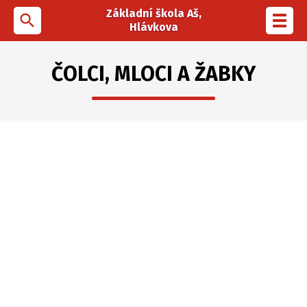
Základní škola Aš,
search
Toggl
Hlávkova
navig
ČOLCI, MLOCI A ŽABKY