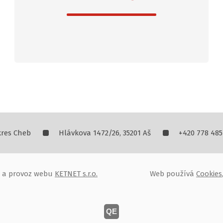
kres Cheb
Hlávkova 1472/26, 35201 Aš
+420 778 485
oj a provoz webu
KETNET s.r.o.
Web používá
Cookies
QE