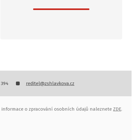
 394
reditel@zshlavkova.cz
, informace o zpracování osobních údajů naleznete
ZDE
.