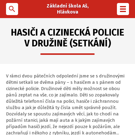
Základní škola Aš,
search
Toggl
Hlávkova
navig
HASIČI A CIZINECKÁ POLICIE
V DRUŽINĚ (SETKÁNÍ)
V rámci dvou pátečních odpolední jsme se s družinovými
dětmi setkali se dvěma pány – s hasičem a s pánem od
cizinecké policie. Družinové děti měly možnost se obou
pánů zeptat na vše, co je zajímalo. Děti so zopakovaly
důležitá telefonní čísla na polici, hasiče i záchrannou
službu a jak je důležitá ty čísla umět správně použít.
Dozvídaly se spoustu zajímavých věcí, jak to chodí na
požární stanici, jaká mají auta a k jakým zajímavých
případům hasiči jezdí, že nejezdí pouze k požárům, ale
zachraňují i někoho z rybníku, jezdí k autonehodám...