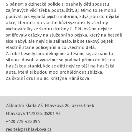
S pánem s cizinecké policie si osahaly děti spoustu
zajímavých věcí třeba pouta, štít, aj. Mimo to se mohli
podívat, jak vypadá jejich uniforma, když jsou do nějaké
akce, kterou si na vlastní kůži vyzkoušely všechny
vychovatelky ze školní družiny . Děti ovšem nejvíce
směřovaly otázky na služebního pejska, který na besedě
sice nabyl, ale nejvíc je zajímalo, jak se takový pejsek
vlastně stane policejním a co všechno dělá.
Za obě besedy moc děkujeme a těšíme se, až nám to
situace dovolí a vyrazíme se podívat přímo do Aše na
hasičskou stanici, kde se děti nejvíce těší na hasičská
auta, která si budou moci prohlédnout zblízka.
Za školní družinu Bc. Kristýna Hlináková
Základní škola Aš, Hlávkova 26, okres Cheb
Hlávkova 1472/26, 35201 Aš
+420 778 485 394
reditel@zshlavkova.cz