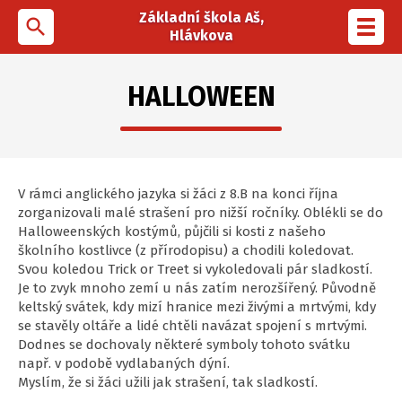
Základní škola Aš,
search
Toggl
Hlávkova
navig
HALLOWEEN
V rámci anglického jazyka si žáci z 8.B na konci října
zorganizovali malé strašení pro nižší ročníky. Oblékli se do
Halloweenských kostýmů, půjčili si kosti z našeho
školního kostlivce (z přírodopisu) a chodili koledovat.
Svou koledou Trick or Treet si vykoledovali pár sladkostí.
Je to zvyk mnoho zemí u nás zatím nerozšířený. Původně
keltský svátek, kdy mizí hranice mezi živými a mrtvými, kdy
se stavěly oltáře a lidé chtěli navázat spojení s mrtvými.
Dodnes se dochovaly některé symboly tohoto svátku
např. v podobě vydlabaných dýní.
Myslím, že si žáci užili jak strašení, tak sladkostí.