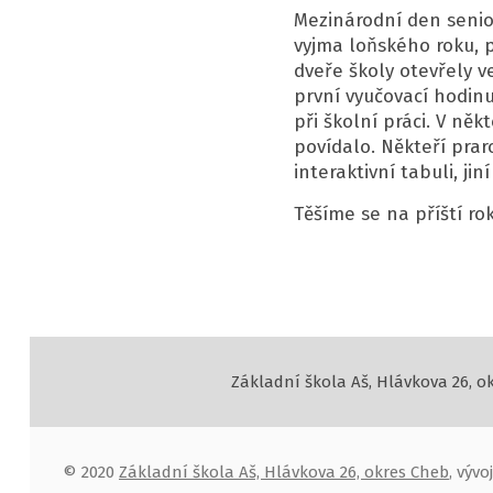
Mezinárodní den senior
vyjma loňského roku, p
dveře školy otevřely ve
první vyučovací hodinu
při školní práci. V něk
povídalo. Někteří prar
interaktivní tabuli, jin
Těšíme se na příští ro
Základní škola Aš, Hlávkova 26, o
© 2020
Základní škola Aš, Hlávkova 26, okres Cheb
, výv