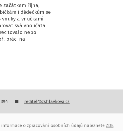
e začátkem října,
Babičkám i dědečkům se
 s vnuky a vnučkami
orovat svá vnoučata
, recitovalo nebo
ř. práci na
 394
reditel@zshlavkova.cz
, informace o zpracování osobních údajů naleznete
ZDE
.