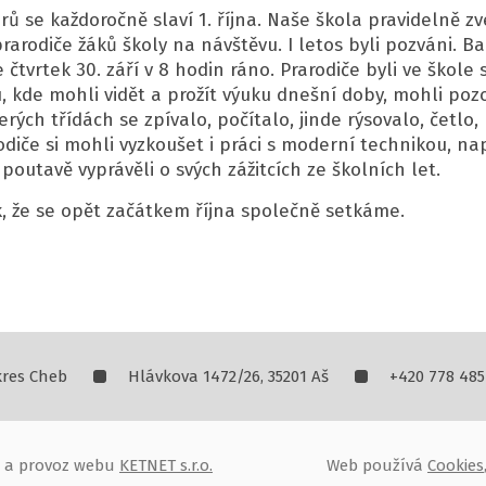
ů se každoročně slaví 1. října. Naše škola pravidelně zv
rarodiče žáků školy na návštěvu. I letos byli pozváni. 
 čtvrtek 30. září v 8 hodin ráno. Prarodiče byli ve škole
, kde mohli vidět a prožít výuku dnešní doby, mohli poz
terých třídách se zpívalo, počítalo, jinde rýsovalo, četlo
odiče si mohli vyzkoušet i práci s moderní technikou, nap
í poutavě vyprávěli o svých zážitcích ze školních let.
k, že se opět začátkem října společně setkáme.
kres Cheb
Hlávkova 1472/26, 35201 Aš
+420 778 485
oj a provoz webu
KETNET s.r.o.
Web používá
Cookies