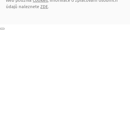
Web používá
Cookies
, informace o zpracování osobních
údajů naleznete
ZDE
.