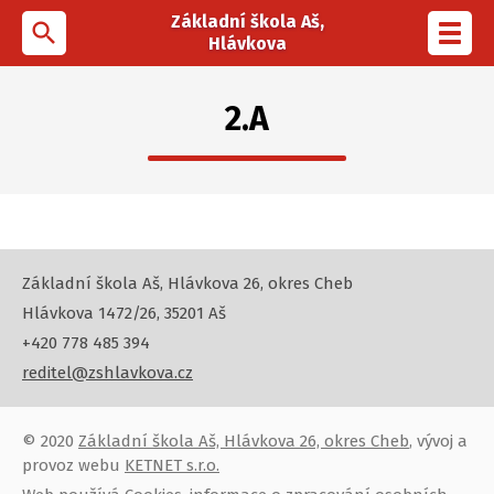
Základní škola Aš,
search
Toggl
Hlávkova
navig
2.A
Základní škola Aš, Hlávkova 26, okres Cheb
Hlávkova 1472/26, 35201 Aš
+420 778 485 394
reditel@zshlavkova.cz
© 2020
Základní škola Aš, Hlávkova 26, okres Cheb
, vývoj a
provoz webu
KETNET s.r.o.