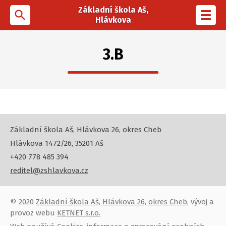
Základní škola Aš,
search
Toggl
Hlávkova
navig
3.B
Základní škola Aš, Hlávkova 26, okres Cheb
Hlávkova 1472/26, 35201 Aš
+420 778 485 394
reditel@zshlavkova.cz
© 2020
Základní škola Aš, Hlávkova 26, okres Cheb
, vývoj a
provoz webu
KETNET s.r.o.