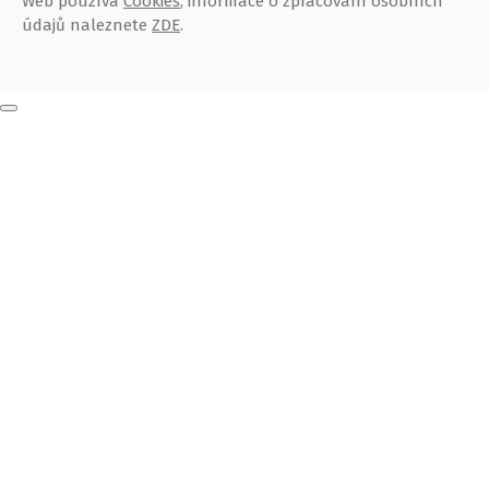
Web používá
Cookies
, informace o zpracování osobních
údajů naleznete
ZDE
.