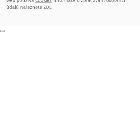
Web používá
Cookies
, informace o zpracování osobních
údajů naleznete
ZDE
.