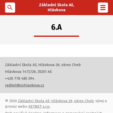
Základní škola Aš,
search
Toggl
Hlávkova
navig
6.A
Základní škola Aš, Hlávkova 26, okres Cheb
Hlávkova 1472/26, 35201 Aš
+420 778 485 394
reditel@zshlavkova.cz
© 2020
Základní škola Aš, Hlávkova 26, okres Cheb
, vývoj a
provoz webu
KETNET s.r.o.