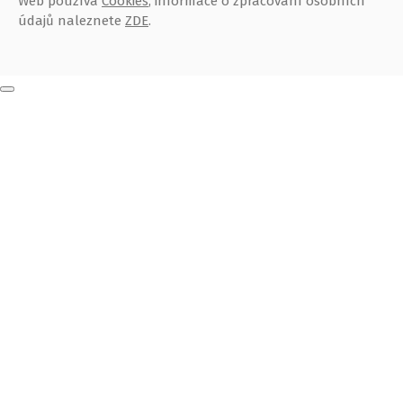
Web používá
Cookies
, informace o zpracování osobních
údajů naleznete
ZDE
.