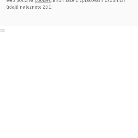
Web používá
Cookies
, informace o zpracování osobních
údajů naleznete
ZDE
.