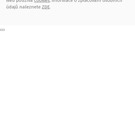
Web používá
Cookies
, informace o zpracování osobních
údajů naleznete
ZDE
.