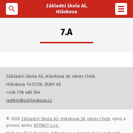
Základní škola Aš,
search
Toggl
Hlávkova
navig
7.A
Základní škola Aš, Hlávkova 26, okres Cheb
Hlávkova 1472/26, 35201 Aš
+420 778 485 394
reditel@zshlavkova.cz
© 2020
Základní škola Aš, Hlávkova 26, okres Cheb
, vývoj a
provoz webu
KETNET s.r.o.