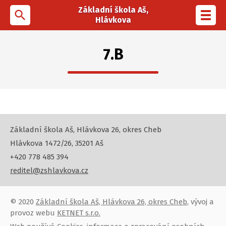
Základní škola Aš,
search
Toggl
Hlávkova
navig
7.B
Základní škola Aš, Hlávkova 26, okres Cheb
Hlávkova 1472/26, 35201 Aš
+420 778 485 394
reditel@zshlavkova.cz
© 2020
Základní škola Aš, Hlávkova 26, okres Cheb
, vývoj a
provoz webu
KETNET s.r.o.