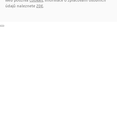
Web používá
Cookies
, informace o zpracování osobních
údajů naleznete
ZDE
.