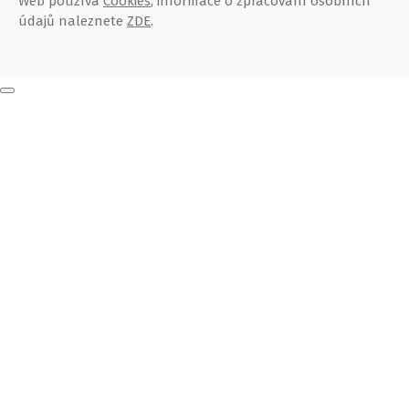
Web používá
Cookies
, informace o zpracování osobních
údajů naleznete
ZDE
.