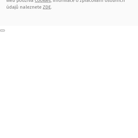
Web používá
Cookies
, informace o zpracování osobních
údajů naleznete
ZDE
.