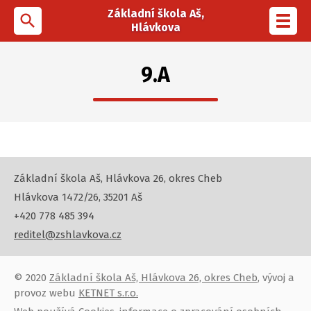
Základní škola Aš,
search
Toggl
Hlávkova
navig
9.A
Základní škola Aš, Hlávkova 26, okres Cheb
Hlávkova 1472/26, 35201 Aš
+420 778 485 394
reditel@zshlavkova.cz
© 2020
Základní škola Aš, Hlávkova 26, okres Cheb
, vývoj a
provoz webu
KETNET s.r.o.