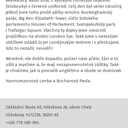
Beefeatery. Nebo stráž s vysokými huňatými čepicemi
(klobouky) v červené uniformě. Celý den byl velmi náročný,
jelikož jsme toho prošli pěšky mnoho: Buckinghamský
palác, Big Ben-Elizabeth Tower, sídlo britského
parlamentu Houses of Parliament, Svatojakubský park,
i Trafalgar Square. Všechny ty dojmy jsme umocnili
projížďkou na atrakci London Eye. Také jsme s nemalými
obtížemi zvládli 2x jet Londýnským metrem i s přestupem.
Kdo to nezažil, neuvěří!
Nicméně, vše dobře dopadlo, počasí nám přálo, žáci si to
užili a myslíme si, že mají nezapomenutelné zážitky. Také
je chválíme, jak si procvičili angličtinu a všude se domluvili.
Hannsmannová Lenka a Bucharová Pavla
Základní škola Aš, Hlávkova 26, okres Cheb
Hlávkova 1472/26, 35201 Aš
+420 778 485 394