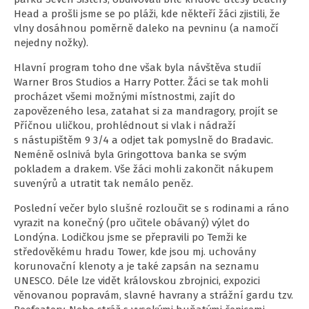
Head a prošli jsme se po pláži, kde někteří žáci zjistili, že
vlny dosáhnou poměrně daleko na pevninu (a namočí
nejedny nožky).
Hlavní program toho dne však byla návštěva studií
Warner Bros Studios a Harry Potter. Žáci se tak mohli
procházet všemi možnými místnostmi, zajít do
zapovězeného lesa, zatahat si za mandragory, projít se
Příčnou uličkou, prohlédnout si vlak i nádraží
s nástupištěm 9 3/4 a odjet tak pomyslně do Bradavic.
Neméně oslnivá byla Gringottova banka se svým
pokladem a drakem. Vše žáci mohli zakončit nákupem
suvenýrů a utratit tak nemálo peněz.
Poslední večer bylo slušné rozloučit se s rodinami a ráno
vyrazit na konečný (pro učitele obávaný) výlet do
Londýna. Lodičkou jsme se přepravili po Temži ke
středověkému hradu Tower, kde jsou mj. uchovány
korunovační klenoty a je také zapsán na seznamu
UNESCO. Déle lze vidět královskou zbrojnici, expozici
věnovanou popravám, slavné havrany a strážní gardu tzv.