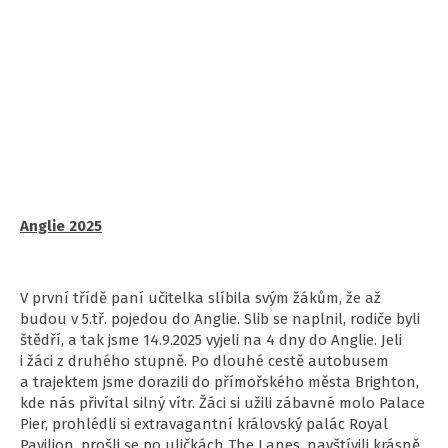
Anglie 2025
V první třídě paní učitelka slíbila svým žákům, že až
budou v 5.tř. pojedou do Anglie. Slib se naplnil, rodiče byli
štědří, a tak jsme 14.9.2025 vyjeli na 4 dny do Anglie. Jeli
i žáci z druhého stupně. Po dlouhé cestě autobusem
a trajektem jsme dorazili do přímořského města Brighton,
kde nás přivítal silný vítr. Žáci si užili zábavné molo Palace
Pier, prohlédli si extravagantní královský palác Royal
Pavilion, prošli se po uličkách The Lanes, navštívili krásně