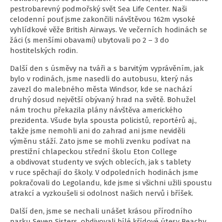
pestrobarevný podmořský svět Sea Life Center. Naši
celodenní pouť jsme zakončili návštěvou 162m vysoké
vyhlídkové věže British Airways. Ve večerních hodinách se
žáci (s menšími obavami) ubytovali po 2 – 3 do
hostitelských rodin.
Další den s úsměvy na tváři a s barvitým vyprávěním, jak
bylo v rodinách, jsme nasedli do autobusu, který nás
zavezl do malebného města Windsor, kde se nachází
druhý dosud největší obývaný hrad na světě. Bohužel
nám trochu překazila plány návštěva amerického
prezidenta. Všude byla spousta policistů, reportérů aj.,
takže jsme nemohli ani do zahrad ani jsme neviděli
výměnu stáží. Zato jsme se mohli zvenku podívat na
prestižní chlapeckou střední školu Eton College
a obdivovat studenty ve svých oblecích, jak s tablety
v ruce spěchají do školy. V odpoledních hodinách jsme
pokračovali do Legolandu, kde jsme si všichni užili spoustu
atrakcí a vyzkoušeli si odolnost našich nervů i bříšek.
Další den, jsme se nechali unášet krásou přírodního
parku Seven Sisters, obdivovali bílé křídové útesy Beachy