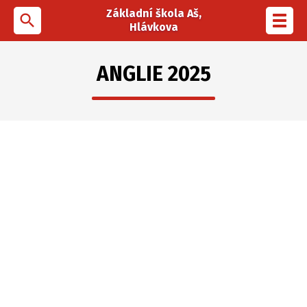
Základní škola Aš,
search
Toggl
Hlávkova
navig
ANGLIE 2025