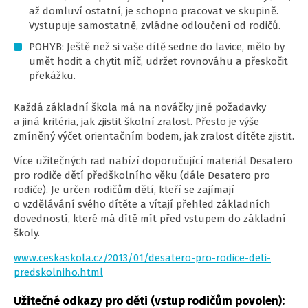
až domluví ostatní, je schopno pracovat ve skupině.
Vystupuje samostatně, zvládne odloučení od rodičů.
POHYB: Ještě než si vaše dítě sedne do lavice, mělo by
umět hodit a chytit míč, udržet rovnováhu a přeskočit
překážku.
Každá základní škola má na nováčky jiné požadavky
a jiná kritéria, jak zjistit školní zralost. Přesto je výše
zmíněný výčet orientačním bodem, jak zralost dítěte zjistit.
Více užitečných rad nabízí doporučující materiál Desatero
pro rodiče dětí předškolního věku (dále Desatero pro
rodiče). Je určen rodičům dětí, kteří se zajímají
o vzdělávání svého dítěte a vítají přehled základních
dovedností, které má dítě mít před vstupem do základní
školy.
www.ceskaskola.cz/2013/01/desatero-pro-rodice-deti-
predskolniho.html
Užitečné odkazy pro děti (vstup rodičům povolen):