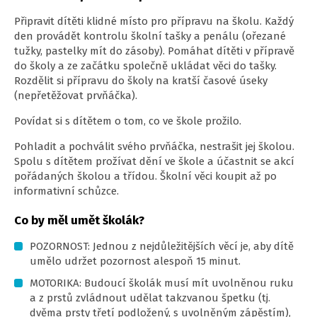
Připravit dítěti klidné místo pro přípravu na školu. Každý
den provádět kontrolu školní tašky a penálu (ořezané
tužky, pastelky mít do zásoby). Pomáhat dítěti v přípravě
do školy a ze začátku společně ukládat věci do tašky.
Rozdělit si přípravu do školy na kratší časové úseky
(nepřetěžovat prvňáčka).
Povídat si s dítětem o tom, co ve škole prožilo.
Pohladit a pochválit svého prvňáčka, nestrašit jej školou.
Spolu s dítětem prožívat dění ve škole a účastnit se akcí
pořádaných školou a třídou. Školní věci koupit až po
informativní schůzce.
Co by měl umět školák?
POZORNOST: Jednou z nejdůležitějších věcí je, aby dítě
umělo udržet pozornost alespoň 15 minut.
MOTORIKA: Budoucí školák musí mít uvolněnou ruku
a z prstů zvládnout udělat takzvanou špetku (tj.
dvěma prsty třetí podložený, s uvolněným zápěstím),