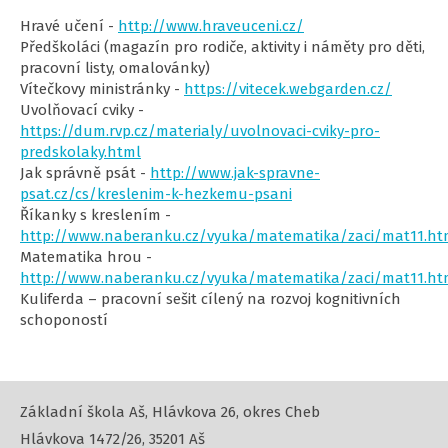
Hravé učení -
http://www.hraveuceni.cz/
Předškoláci (magazín pro rodiče, aktivity i náměty pro děti,
pracovní listy, omalovánky)
Vítečkovy ministránky -
https://vitecek.webgarden.cz/
Uvolňovací cviky -
https://dum.rvp.cz/materialy/uvolnovaci-cviky-pro-
predskolaky.html
Jak správně psát -
http://www.jak-spravne-
psat.cz/cs/kreslenim-k-hezkemu-psani
Říkanky s kreslením -
http://www.naberanku.cz/vyuka/matematika/zaci/mat11.h
Matematika hrou -
http://www.naberanku.cz/vyuka/matematika/zaci/mat11.h
Kuliferda – pracovní sešit cílený na rozvoj kognitivních
schopoností
Základní škola Aš, Hlávkova 26, okres Cheb
Hlávkova 1472/26, 35201 Aš