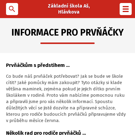
Základní škola Aš,
search
Togg
Hlávkova
navi
INFORMACE PRO PRVŇÁČKY
Prvňáčkům s předstihem ...
Co bude náš prvňáček potřebovat? Jak se bude ve škole
cítit? Jaké pomůcky mám zakoupit? Tyto otázky si klade
většina maminek, zejména pokud je jejich dítko prvním
školákem v rodině. Proto vám nabízíme pomocnou ruku
a připravili jsme pro vás několik informací. Spoustu
důležitých věcí se jistě dozvíte na přípravné schůzce,
kterou pro rodiče budoucích prvňáčků připravujeme vždy
v průběhu měsíce června.
Několik rad pro rodiče prvňáčků ...