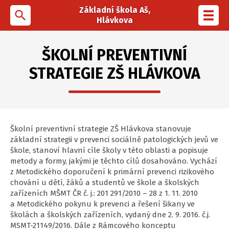
Základní škola Aš,
search
Toggl
Hlávkova
navig
ŠKOLNÍ PREVENTIVNÍ
STRATEGIE ZŠ HLÁVKOVA
Školní preventivní strategie ZŠ Hlávkova stanovuje
základní strategii v prevenci sociálně patologických jevů ve
škole, stanoví hlavní cíle školy v této oblasti a popisuje
metody a formy, jakými je těchto cílů dosahováno. Vychází
z Metodického doporučení k primární prevenci rizikového
chování u dětí, žáků a studentů ve škole a školských
zařízeních MŠMT ČR č. j.: 201 291/2010 – 28 z 1. 11. 2010
a Metodického pokynu k prevenci a řešení šikany ve
školách a školských zařízeních, vydaný dne 2. 9. 2016. č.j.
MSMT-21149/2016. Dále z Rámcového konceptu