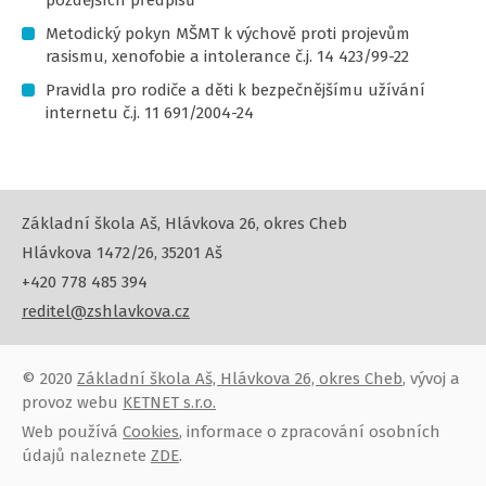
pozdějších předpisů
Metodický pokyn MŠMT k výchově proti projevům
rasismu, xenofobie a intolerance č.j. 14 423/99-22
Pravidla pro rodiče a děti k bezpečnějšímu užívání
internetu č.j. 11 691/2004-24
Základní škola Aš, Hlávkova 26, okres Cheb
Hlávkova 1472/26, 35201 Aš
+420 778 485 394
reditel@zshlavkova.cz
© 2020
Základní škola Aš, Hlávkova 26, okres Cheb
, vývoj a
provoz webu
KETNET s.r.o.
Web používá
Cookies
, informace o zpracování osobních
údajů naleznete
ZDE
.