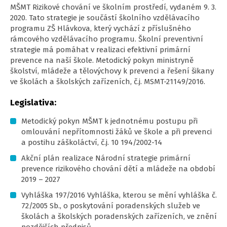
MŠMT Rizikové chování ve školním prostředí, vydaném 9. 3.
2020. Tato strategie je součástí školního vzdělávacího
programu ZŠ Hlávkova, který vychází z příslušného
rámcového vzdělávacího programu. Školní preventivní
strategie má pomáhat v realizaci efektivní primární
prevence na naší škole. Metodický pokyn ministryně
školství, mládeže a tělovýchovy k prevenci a řešení šikany
ve školách a školských zařízeních, č.j. MSMT-21149/2016.
Legislativa:
Metodický pokyn MŠMT k jednotnému postupu při
omlouvání nepřítomnosti žáků ve škole a při prevenci
a postihu záškoláctví, č.j. 10 194/2002-14
Akční plán realizace Národní strategie primární
prevence rizikového chování dětí a mládeže na období
2019 – 2027
Vyhláška 197/2016 Vyhláška, kterou se mění vyhláška č.
72/2005 Sb., o poskytování poradenských služeb ve
školách a školských poradenských zařízeních, ve znění