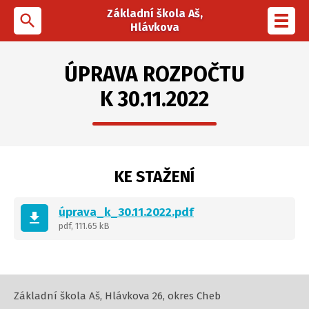
Základní škola Aš,
search
Toggl
Hlávkova
navig
ÚPRAVA ROZPOČTU
K 30.11.2022
KE STAŽENÍ
úprava_k_30.11.2022.pdf
get_app
pdf, 111.65 kB
Základní škola Aš, Hlávkova 26, okres Cheb