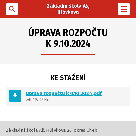
Základní škola Aš,
search
Toggl
Hlávkova
navig
ÚPRAVA ROZPOČTU
K 9.10.2024
KE STAŽENÍ
uprava rozpočtu k 9.10.2024.pdf
get_app
pdf, 110.47 kB
Základní škola Aš, Hlávkova 26, okres Cheb