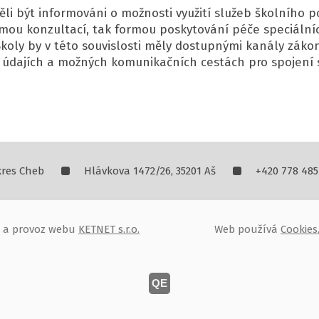
ěli být informováni o možnosti využití služeb školního
formou konzultací, tak formou poskytování péče speciáln
Školy by v této souvislosti měly dostupnými kanály zák
 údajích a možných komunikačních cestách pro spojení s
kres Cheb
Hlávkova 1472/26, 35201 Aš
+420 778 485
oj a provoz webu
KETNET s.r.o.
Web používá
Cookies
QE