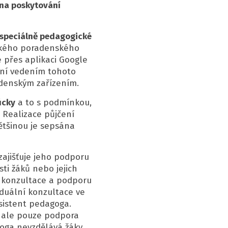
 na poskytování
 speciálně pedagogické
lského poradenského
e přes aplikaci Google
ení vedením tohoto
denským zařízením.
ůcky
a to s podmínkou,
. Realizace půjčení
ětšinou je sepsána
 zajišťuje jeho podporu
ti žáků nebo jejich
, konzultace a podporu
iduální konzultace ve
asistent pedagoga.
, ale pouze podpora
goga nevzdělává žáky,