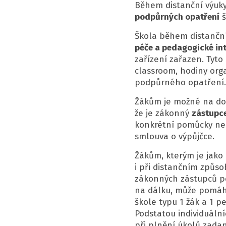
Během distanční výuky
podpůrných opatření
š
Škola během distančn
péče a pedagogické in
zařízení zařazen. Tyto
classroom, hodiny org
podpůrného opatření.
Žákům je možné na do
že je zákonný
zástupce
konkrétní pomůcky neb
smlouva o výpůjčce.
Žákům, kterým je jak
i při distančním způso
zákonných zástupců po
na dálku, může pomáhat
škole typu 1 žák a 1 p
Podstatou individuáln
při plnění úkolů zadan