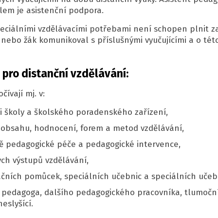
lem je asistenční podpora.
peciálními vzdělávacími potřebami není schopen plnit za
nebo žák komunikoval s příslušnými vyučujícími a o této
pro distanční vzdělávání:
ívají mj. v:
 školy a školského poradenského zařízení,
 obsahu, hodnocení, forem a metod vzdělávání,
ě pedagogické péče a pedagogické intervence,
ch výstupů vzdělávání,
čních pomůcek, speciálních učebnic a speciálních uče
ta pedagoga, dalšího pedagogického pracovníka, tlumoč
eslyšící.