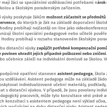
 mají žáci se speciálními vzdělávacími potřebami n
árok
kolou a školským poradenským zařízením.
í výuky poskytuje žákům
možnost zúčastnit se předmětů
tervence
, do kterých je žák na základě doporučení ško
 hodiny probíhají nejčastěji on-line jako videokonferenc
anizují školní speciální pedagogové nebo učitelé pověř
 Hodiny probíhají v rozsahu stanoveném školským pora
bu distanční výuky
zapůjčit potřebné kompenzační pom
 povinen uhradit jejich případné poškození nebo zničení
o učebnice záleží na individuální domluvě se školou. V
o podpůrné opatření stanoven
asistent pedagoga
, škola
bu vzdělávání. Asistent pedagoga může na základě žádos
skytovat individualizované učební materiály, podklady
 s distanční výukou. V případě, že jsou povoleny indiv
edagogický pracovník, může tyto konzultace vést právě 
ích konzultací s asistentem pedagoga není výklad učiva
ých vyučujícími na dobu distanční výuky. Asistent peda