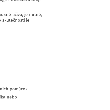
dané učivo, je nutné,
 skutečnosti je
bních pomůcek,
níka nebo