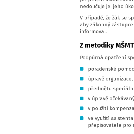
nedoučuje je, jeho úko
V případě, že žák se s
aby zákonný zástupce 
informoval.
Z metodiky MŠMT 
Podpůrná opatření spoč
poradenské pomoci
úpravě organizace,
předmětu speciáln
v úpravě očekávaný
v použití kompenza
ve využití asisten
přepisovatele pro n