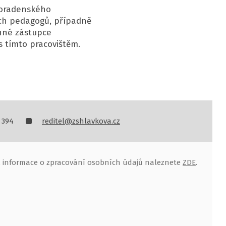
 poradenského
ích pedagogů, případně
onné zástupce
 tímto pracovištěm.
 394
reditel@zshlavkova.cz
, informace o zpracování osobních údajů naleznete
ZDE
.